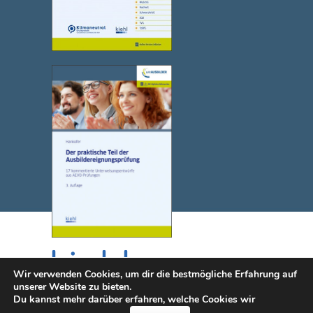
Wir verwenden Cookies, um dir die bestmögliche Erfahrung auf
unserer Website zu bieten.
Du kannst mehr darüber erfahren, welche Cookies wir
© 2025 NWB Verlag. Kiehl ist eine Marke des NWB Verlags.