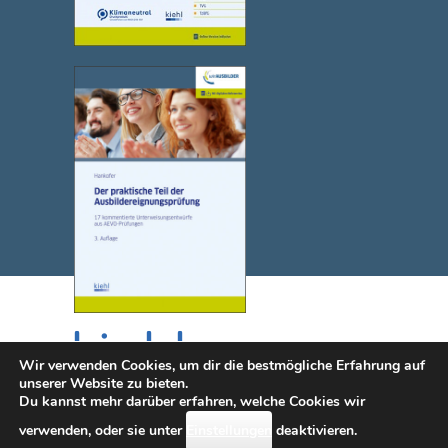
Wir verwenden Cookies, um dir die bestmögliche Erfahrung auf
unserer Website zu bieten.
Du kannst mehr darüber erfahren, welche Cookies wir
© 2025 NWB Verlag. Kiehl ist eine Marke des NWB Verlags.
verwenden, oder sie unter
Einstellungen
deaktivieren.
Kontakt
|
Impressum
|