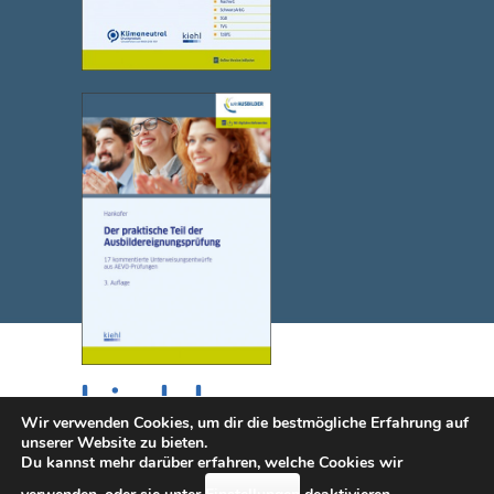
Wir verwenden Cookies, um dir die bestmögliche Erfahrung auf
unserer Website zu bieten.
Du kannst mehr darüber erfahren, welche Cookies wir
© 2025 NWB Verlag. Kiehl ist eine Marke des NWB Verlags.