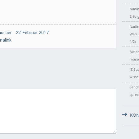
Nadin
Erfol
Nadin
ortier
22. Februar 2017
Warum
malink
1/2)
Melan
müsse
IZIE
z
wisse
Sandr
sprec
KON