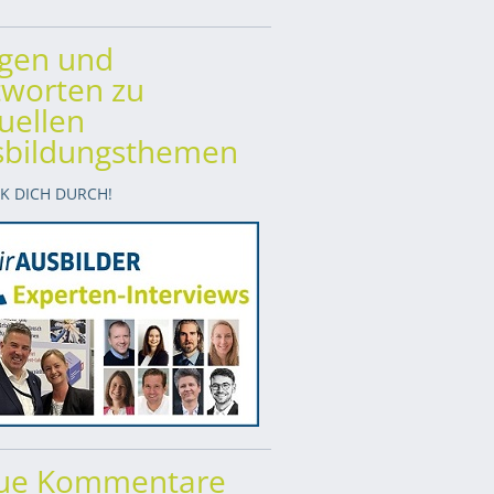
agen und
worten zu
uellen
sbildungsthemen
CK DICH DURCH!
ue Kommentare