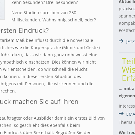
Aktuell
Zehn Sekunden? Drei Sekunden?
praxisn
Neue Studien sprechen von 250
spannen
Millisekunden. Wahnsinnig schnell, oder?
Kompakt
ersten Eindruck?
Postfac
starkem Maß beeinflusst durch
die nonverbale
JET
liches wie die Körpersprache (Mimik und Gestik)
t führt dazu, dass wir dann ganz unbewusst eine
Tei
ympathisch einschätzen. Dies können wir nicht
Wis
wir entscheiden, ob wir schnell die Flucht
Er
 können. In dieser ersten Situation des
brigens mit Personen, die wir kennen und die
… mit a
prechen.
eigenen
uck machen Sie auf Ihren
Interes
EMA
eauftragter oder Ausbilder damit ein erstes Bild von
Thema m
hen, so geschieht dies ebenfalls beim
n Eindruck über Sie erhält. Begrüßen Sie den
Wir fre