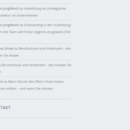
e Jungfleisch
zu
Ausbildung als strategischer
gsfaktor im Unternehmen
e Jungfleisch
zu
Onboarding in der Ausbildung:
 der Start viel früher beginnt als gedacht (Teil
ie Schaal
zu
Berufsschule und Arbeitszeit – das
n Sie wissen
u
Berufsschule und Arbeitszeit – das müssen Sie
n
ie
zu
Wann Sie mit den Eltern Ihres Azubis
hen sollten – und wann Sie müssen
TAKT