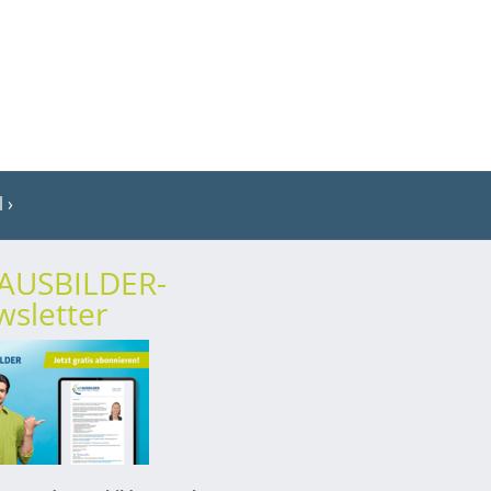
l
rAUSBILDER-
sletter