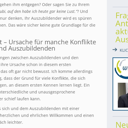
gehen ihm entgegen? Oder sagen Sie zu Ihrem
ubi, auf den habe ich heute gar keine Lust.“
? Und
Fr
z nur denken, Ihr Auszubildender wird es spüren
Ant
nen. Das wäre sicher keine gute Grundlage für die
akt
Au
t – Ursache für manche Konflikte
und Auszubildenden
KLI
ungen zwischen Auszubildenden und den
ihre Ursache schon in diesem ersten
das oft gar nicht bewusst. Ich komme allerdings
dass der Grund für viele Konflikte, die sich
en, an diesem ersten Kennen lernen liegt. Ein
unterschiedliche und unausgesprochene
er schief laufen kann.
s sich und dem Auszubildenden mit einer
herzlichen und ehrlichen Willkommen und einen
Ne
ch leichter.