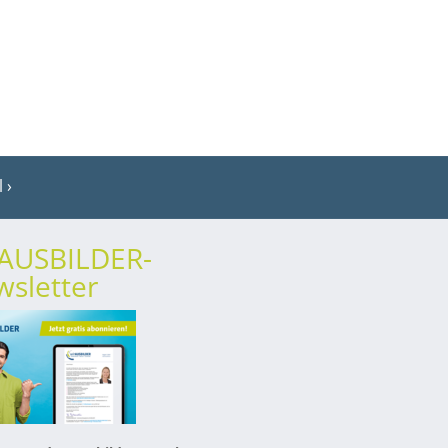
l
rAUSBILDER-
sletter