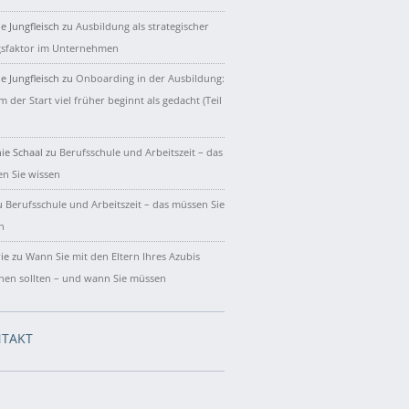
e Jungfleisch
zu
Ausbildung als strategischer
gsfaktor im Unternehmen
e Jungfleisch
zu
Onboarding in der Ausbildung:
 der Start viel früher beginnt als gedacht (Teil
ie Schaal
zu
Berufsschule und Arbeitszeit – das
n Sie wissen
u
Berufsschule und Arbeitszeit – das müssen Sie
n
ie
zu
Wann Sie mit den Eltern Ihres Azubis
hen sollten – und wann Sie müssen
TAKT