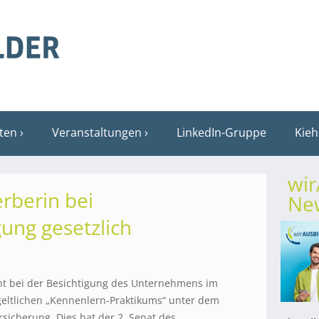
sten
Veranstaltungen
LinkedIn-Gruppe
Kieh
wi
rberin bei
New
gung gesetzlich
ht bei der Besichtigung des Unternehmens im
eltlichen „Kennenlern-Praktikums“ unter dem
rsicherung. Dies hat der 2. Senat des