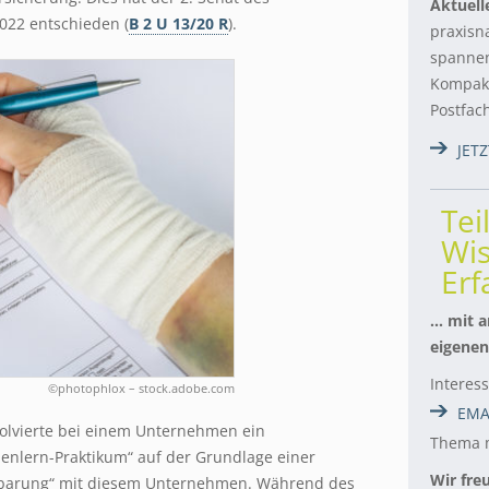
Aktuell
022 entschieden (
B 2 U 13/20 R
).
praxisn
spannen
Kompakt
Postfac
JET
Tei
Wis
Er
… mit a
eigenen
Interes
©photophlox – stock.adobe.com
EMA
solvierte bei einem Unternehmen ein
Thema m
nenlern-Praktikum“ auf der Grundlage einer
Wir fre
nbarung“ mit diesem Unternehmen. Während des