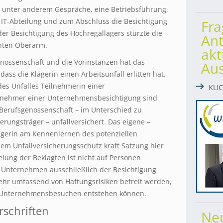
 unter anderem Gespräche, eine Betriebsführung,
r IT-Abteilung und zum Abschluss die Besichtigung
Fr
 der Besichtigung des Hochregallagers stürzte die
Ant
chten Oberarm.
akt
enossenschaft und die Vorinstanzen hat das
Au
 dass die Klägerin einen Arbeitsunfall erlitten hat.
des Unfalles Teilnehmerin einer
KLI
lnehmer einer Unternehmensbesichtigung sind
Berufsgenossenschaft – im Unterschied zu
rungsträger – unfallversichert. Das eigene –
lägerin am Kennenlernen des potenziellen
dem Unfallversicherungsschutz kraft Satzung hier
lung der Beklagten ist nicht auf Personen
m Unternehmen ausschließlich der Besichtigung
ehr umfassend von Haftungsrisiken befreit werden,
i Unternehmensbesuchen entstehen können.
rschriften
Ne