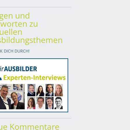
agen und
worten zu
uellen
sbildungsthemen
CK DICH DURCH!
ue Kommentare