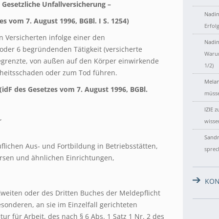
 Gesetzliche Unfallversicherung –
Nadin
es vom 7. August 1996, BGBl. I S. 1254)
Erfol
on Versicherten infolge einer den
Nadin
 oder 6 begründenden Tätigkeit (versicherte
Warum
h begrenzte, von außen auf den Körper einwirkende
1/2)
dheitsschaden oder zum Tod führen.
Melan
(idF des Gesetzes vom 7. August 1996, BGBl.
müsse
IZIE
z
,
wisse
Sandr
lichen Aus- und Fortbildung in Betriebsstätten,
sprec
rsen und ähnlichen Einrichtungen,
KON
Zweiten oder des Dritten Buches der Meldepflicht
sonderen, an sie im Einzelfall gerichteten
r für Arbeit, des nach § 6 Abs. 1 Satz 1 Nr. 2 des