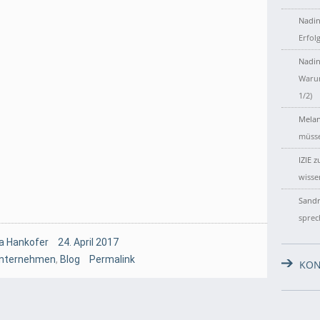
Nadin
Erfol
Nadin
Warum
1/2)
Melan
müsse
IZIE
z
wisse
Sandr
sprec
a Hankofer
24. April 2017
Unternehmen
,
Blog
Permalink
KON