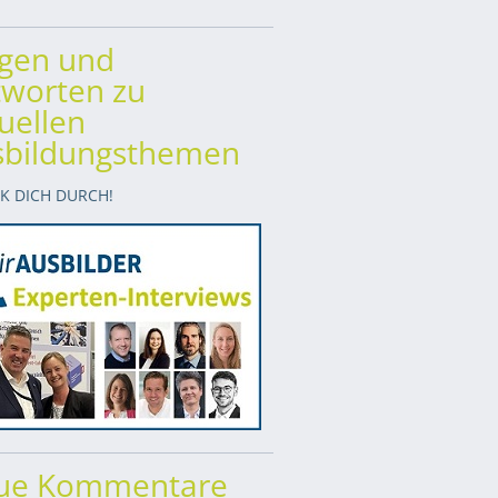
agen und
worten zu
uellen
sbildungsthemen
CK DICH DURCH!
ue Kommentare