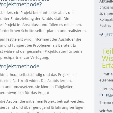
Aktuell
Projektmethode?
praxisn
bilders ein Projekt benannt, oder aber, die
spannen
unter Einbeziehung der Azubis statt. Die
Kompakt
s Projekt im Anschluss und füllen es mit Leben,
Postfac
orderlichen Schritte selber planen und realisieren.
JET
am festgelegt wird, informiert der Ausbilder die
n und fungiert bei Problemen als Berater. Er
Tei
ist während der gesamten Projektdauer für seine
Wis
sprechpartner zur Verfügung.
Er
 Projektmethode
… mit a
ektmethode selbstständig und das Projekt als
eigenen
ts eine Fachkraft wider. Die Azubis lernen,
nen und umzusetzen, sie können Tätigkeiten
Interes
rantwortlich für das Projekt.
EMA
die Azubis, die mit einem Projekt betraut werden,
Thema m
iziert sind und über genügend Erfahrung verfügen.
Wir fre