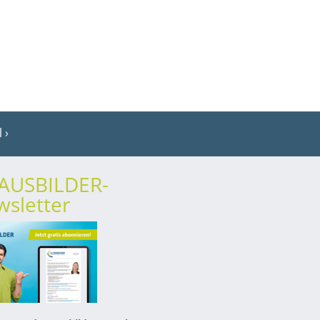
l
rAUSBILDER-
sletter