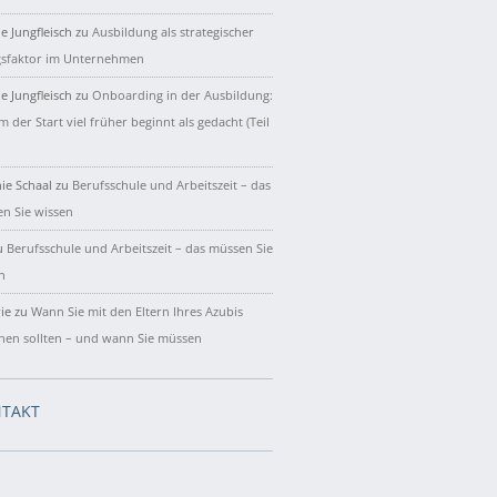
e Jungfleisch
zu
Ausbildung als strategischer
gsfaktor im Unternehmen
e Jungfleisch
zu
Onboarding in der Ausbildung:
 der Start viel früher beginnt als gedacht (Teil
ie Schaal
zu
Berufsschule und Arbeitszeit – das
n Sie wissen
u
Berufsschule und Arbeitszeit – das müssen Sie
n
ie
zu
Wann Sie mit den Eltern Ihres Azubis
hen sollten – und wann Sie müssen
TAKT