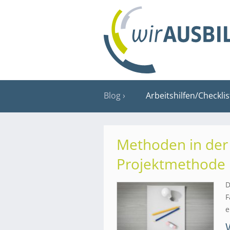
Blog
Arbeitshilfen/Checkli
Methoden in der 
Projektmethode
D
F
e