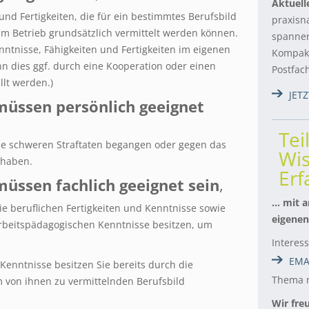
Aktuell
 und Fertigkeiten, die für ein bestimmtes Berufsbild
praxisn
em Betrieb grundsätzlich vermittelt werden können.
spannen
nntnisse, Fähigkeiten und Fertigkeiten im eigenen
Kompakt
nn dies ggf. durch eine Kooperation oder einen
Postfac
lt werden.)
JET
 müssen persönlich geeignet
Tei
ine schweren Straftaten begangen oder gegen das
Wis
 haben.
Er
 müssen fachlich geeignet sein
,
… mit a
ie beruflichen Fertigkeiten und Kenntnisse sowie
eigenen
arbeitspädagogischen Kenntnisse besitzen, um
Interes
EMA
 Kenntnisse besitzen Sie bereits durch die
Thema m
m von ihnen zu vermittelnden Berufsbild
Wir fre