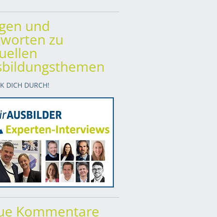
agen und
worten zu
uellen
sbildungsthemen
CK DICH DURCH!
ue Kommentare