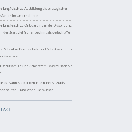
e Jungfleisch
zu
Ausbildung als strategischer
gsfaktor im Unternehmen
e Jungfleisch
zu
Onboarding in der Ausbildung:
 der Start viel früher beginnt als gedacht (Teil
ie Schaal
zu
Berufsschule und Arbeitszeit – das
n Sie wissen
u
Berufsschule und Arbeitszeit – das müssen Sie
n
ie
zu
Wann Sie mit den Eltern Ihres Azubis
hen sollten – und wann Sie müssen
TAKT