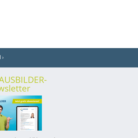
l
rAUSBILDER-
sletter