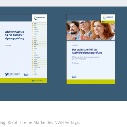
g. Kiehl ist eine Marke des NWB Verlags.