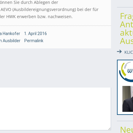
können Sie durch Ablegen der
AEVO (Ausbildereignungsverordnung) bei der für
Fr
oder HWK erwerben bzw. nachweisen.
Ant
akt
a Hankofer
1. April 2016
Au
 Ausbilder
Permalink
KLI
Ne