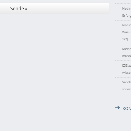
Nadin
Erfol
Nadin
Warum
1/2)
Melan
müsse
IZIE
z
wisse
Sandr
sprec
KON