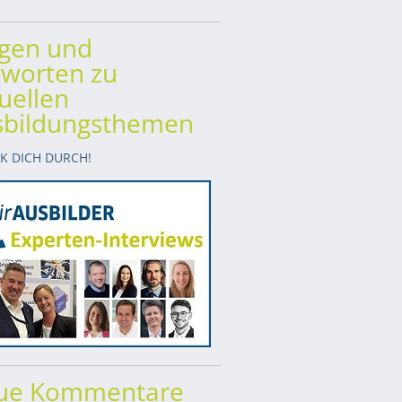
agen und
worten zu
uellen
sbildungsthemen
CK DICH DURCH!
ue Kommentare