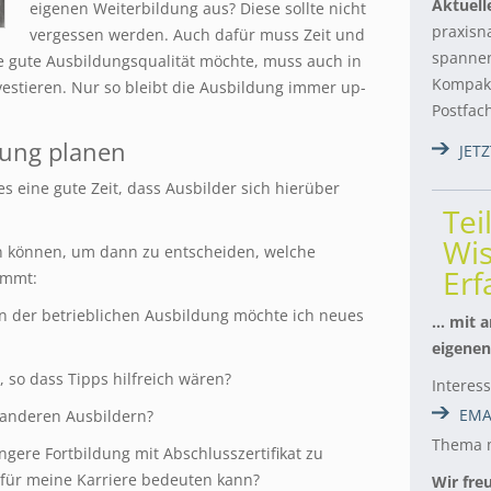
Aktuell
eigenen Weiterbildung aus? Diese sollte nicht
praxisn
vergessen werden. Auch dafür muss Zeit und
spannen
e gute Ausbildungsqualität möchte, muss auch in
Kompakt
vestieren. Nur so bleibt die Ausbildung
immer up-
Postfac
dung planen
JET
es eine gute Zeit, dass Ausbilder sich hierüber
Tei
Wis
len können, um dann zu entscheiden, welche
Er
ommt:
 der betrieblichen Ausbildung möchte ich neues
… mit a
eigenen
 so dass Tipps hilfreich wären?
Interes
EMA
 anderen Ausbildern?
Thema m
 längere Fortbildung mit Abschlusszertifikat zu
e für meine Karriere bedeuten kann?
Wir fre