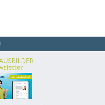
l
rAUSBILDER-
sletter