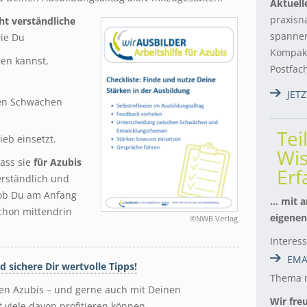
Aktuell
praxisn
cht verständliche
spannen
wie Du
Kompakt
nen kannst,
Postfac
JET
en Schwächen
Tei
eb einsetzt.
Wis
dass sie
für Azubis
Er
rständlich und
, ob Du am Anfang
… mit a
chon mittendrin
eigenen
©NWB Verlag
Interes
EMA
nd sichere Dir wertvolle Tipps!
Thema m
ren Azubis – und gerne auch mit Deinen
Wir fre
 viele davon profitieren können.