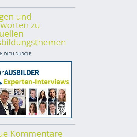
agen und
worten zu
uellen
sbildungsthemen
CK DICH DURCH!
ue Kommentare