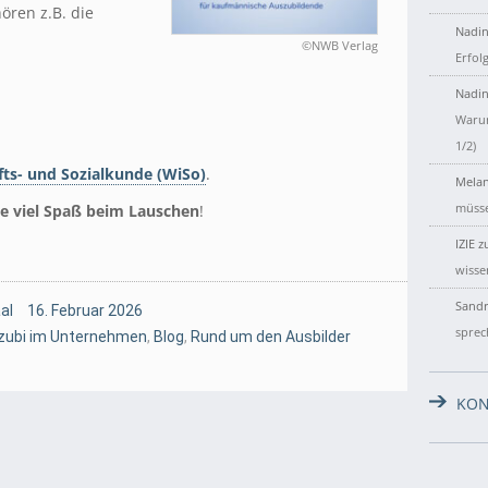
ören z.B. die
Nadin
©NWB Verlag
Erfol
Nadin
Warum
1/2)
ts- und Sozialkunde (WiSo)
.
Melan
müsse
e viel Spaß beim Lauschen
!
IZIE
z
wisse
Sandr
al
16. Februar 2026
sprec
zubi im Unternehmen
,
Blog
,
Rund um den Ausbilder
KON