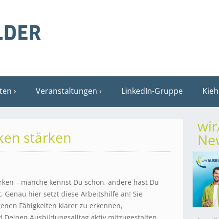
sten
Veranstaltungen
LinkedIn-Gruppe
Kieh
wi
rken stärken
New
rken – manche kennst Du schon, andere hast Du
. Genau hier setzt diese Arbeitshilfe an! Sie
genen Fähigkeiten klarer zu erkennen,
 Deinen Ausbildungsalltag aktiv mitzugestalten.