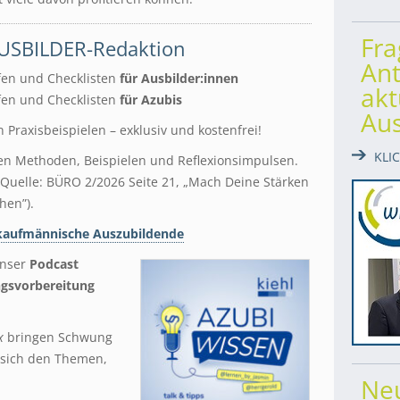
Fr
USBILDER-Redaktion
Ant
lfen und Checklisten
für Ausbilder:innen
akt
lfen und Checklisten
für Azubis
Au
n Praxisbeispielen – exklusiv und kostenfrei!
KLI
en Methoden, Beispielen und Reflexionsimpulsen.
 (Quelle: BÜRO 2/2026 Seite 21, „Mach Deine Stärken
hen”).
kaufmännische Auszubildende
unser
Podcast
gsvorbereitung
x
bringen Schwung
 sich den Themen,
Ne