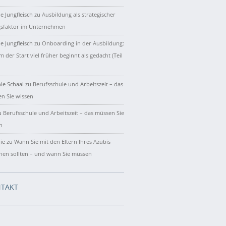
e Jungfleisch
zu
Ausbildung als strategischer
gsfaktor im Unternehmen
e Jungfleisch
zu
Onboarding in der Ausbildung:
 der Start viel früher beginnt als gedacht (Teil
ie Schaal
zu
Berufsschule und Arbeitszeit – das
n Sie wissen
u
Berufsschule und Arbeitszeit – das müssen Sie
n
ie
zu
Wann Sie mit den Eltern Ihres Azubis
hen sollten – und wann Sie müssen
TAKT