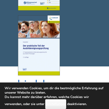
Wir verwenden Cookies, um dir die bestmögliche Erfahrung auf
unserer Website zu bieten.
Du kannst mehr darüber erfahren, welche Cookies wir
© 2025 NWB Verlag. Kiehl ist eine Marke des NWB Verlags.
verwenden, oder sie unter
Einstellungen
deaktivieren.
Kontakt
|
Impressum
|