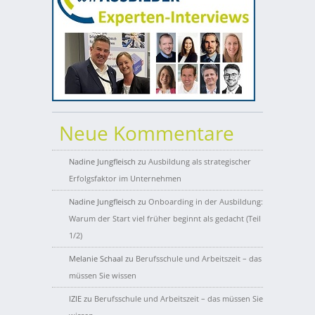
Neue Kommentare
Nadine Jungfleisch
zu
Ausbildung als strategischer
Erfolgsfaktor im Unternehmen
Nadine Jungfleisch
zu
Onboarding in der Ausbildung:
Warum der Start viel früher beginnt als gedacht (Teil
1/2)
Melanie Schaal
zu
Berufsschule und Arbeitszeit – das
müssen Sie wissen
IZIE
zu
Berufsschule und Arbeitszeit – das müssen Sie