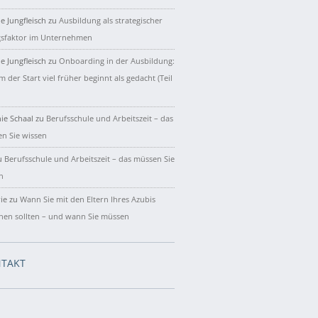
e Jungfleisch
zu
Ausbildung als strategischer
gsfaktor im Unternehmen
e Jungfleisch
zu
Onboarding in der Ausbildung:
 der Start viel früher beginnt als gedacht (Teil
ie Schaal
zu
Berufsschule und Arbeitszeit – das
n Sie wissen
u
Berufsschule und Arbeitszeit – das müssen Sie
n
ie
zu
Wann Sie mit den Eltern Ihres Azubis
hen sollten – und wann Sie müssen
TAKT