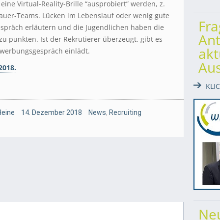
ine Virtual-Reality-Brille “ausprobiert” werden, z.
bauer-Teams. Lücken im Lebenslauf oder wenig gute
Fr
espräch erläutern und die Jugendlichen haben die
Ant
zu punkten. Ist der Rekrutierer überzeugt, gibt es
akt
Bewerbungsgespräch einlädt.
Au
2018.
KLI
Heine
14. Dezember 2018
News
,
Recruiting
Ne