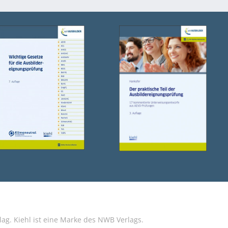
g. Kiehl ist eine Marke des NWB Verlags.