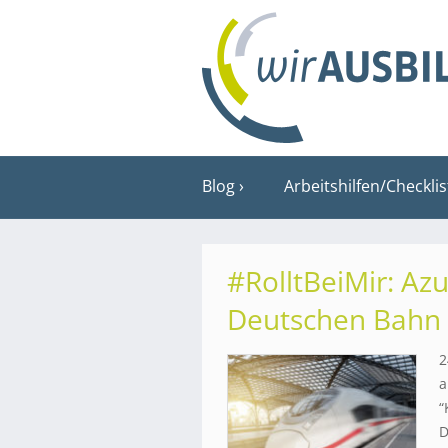
Blog
Arbeitshilfen/Checkli
#RolltBeiMir: Azu
Deutschen Bahn
2
a
“
D