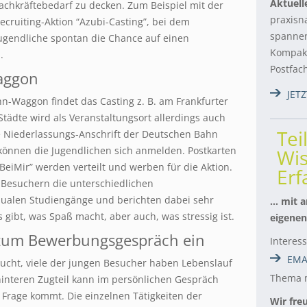
Aktuell
achkräftebedarf zu decken. Zum Beispiel mit der
praxisn
ecruiting-Aktion “Azubi-Casting”, bei dem
spannen
ugendliche spontan die Chance auf einen
Kompakt
.
Postfac
aggon
JET
n-Waggon findet das Casting z. B. am Frankfurter
tädte wird als Veranstaltungsort allerdings auch
Tei
ne Niederlassungs-Anschrift der Deutschen Bahn
können die Jugendlichen sich anmelden. Postkarten
Wis
BeiMir” werden verteilt und werben für die Aktion.
Er
 Besuchern die unterschiedlichen
ualen Studiengänge und berichten dabei sehr
… mit a
 gibt, was Spaß macht, aber auch, was stressig ist.
eigenen
n zum Bewerbungsgespräch ein
Interes
EMA
ucht, viele der jungen Besucher haben Lebenslauf
Thema m
interen Zugteil kann im persönlichen Gespräch
 Frage kommt. Die einzelnen Tätigkeiten der
Wir fre