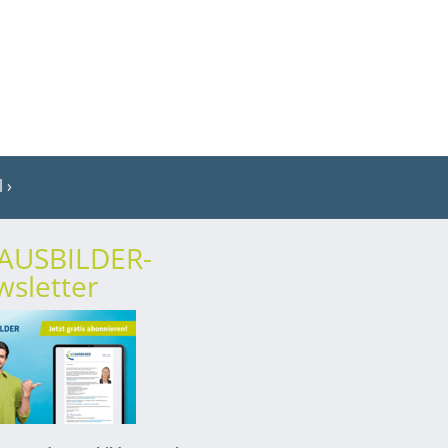
l
rAUSBILDER-
sletter