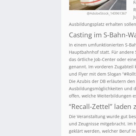
F
R
@AdobeStock_143961367
J
Ausbildungsplatz erhalten sollen
Casting im S-Bahn-W
In einem umfunktionierten S-Bah
Hauptbahnhof statt. Für andere S
das örtliche Job-Center oder ei
genannt. Im vorderen Zugabteil 
und Flyer mit dem Slogan “#Rollt
Die Azubis der DB erläutern den
Ausbildungsmöglichkeiten und d
offen, welche Weiterbildungen es
“Recall-Zettel” lade
Die Veranstaltung wurde gut bes
und Zeugnisse mitgebracht. Im h
geklärt werden, welcher Beruf in