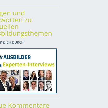
agen und
worten zu
uellen
sbildungsthemen
CK DICH DURCH!
ue Kommentare