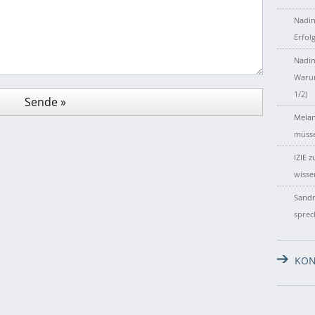
Nadin
Erfol
Nadin
Warum
1/2)
Melan
müsse
IZIE
z
wisse
Sandr
sprec
KON