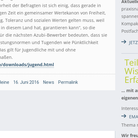
Aktuell
rheit der Befragten ist sich einig, dass gerade in
praxisn
gen Zeit ein gemeinsamer Wertekanon von Freiheit,
spannen
g, Toleranz und sozialen Werten gelten muss, weil
Kompakt
 in diesem Land hat, garantieren kann“, so die
Postfac
für die nächsten Azubi-Bewerber bedeuten, dass sie
istungsnormen und Tugenden wie Pünktlichkeit
JET
Das gilt für Jugendliche mit und ohne
maßen.
Tei
e/downloads/jugend.html
Wis
Er
Heine
16. Juni 2016
News
Permalink
… mit a
eigenen
Interes
EMA
Thema m
Wir fre