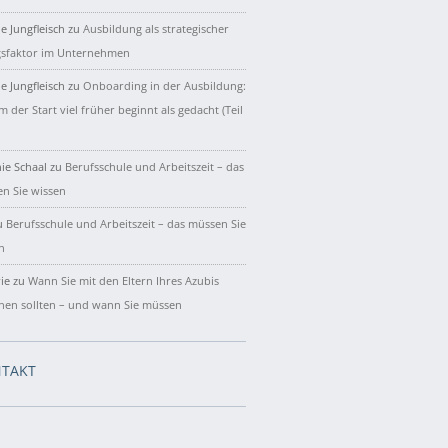
e Jungfleisch
zu
Ausbildung als strategischer
gsfaktor im Unternehmen
e Jungfleisch
zu
Onboarding in der Ausbildung:
 der Start viel früher beginnt als gedacht (Teil
ie Schaal
zu
Berufsschule und Arbeitszeit – das
n Sie wissen
u
Berufsschule und Arbeitszeit – das müssen Sie
n
ie
zu
Wann Sie mit den Eltern Ihres Azubis
hen sollten – und wann Sie müssen
TAKT