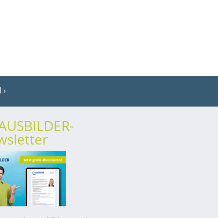
l
rAUSBILDER-
sletter