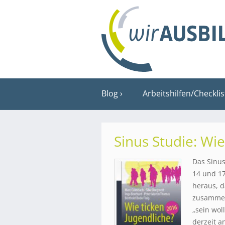
Blog
Arbeitshilfen/Checkli
Sinus Studie: Wie
Das Sinus
14 und 17
heraus, d
zusammenr
„sein wol
derzeit a