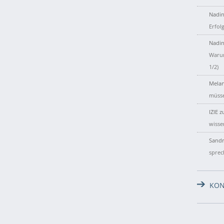
Nadin
Erfol
Nadin
Warum
1/2)
Melan
müsse
IZIE
z
wisse
Sandr
sprec
KON