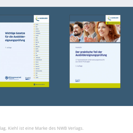
g. Kiehl ist eine Marke des NWB Verlags.