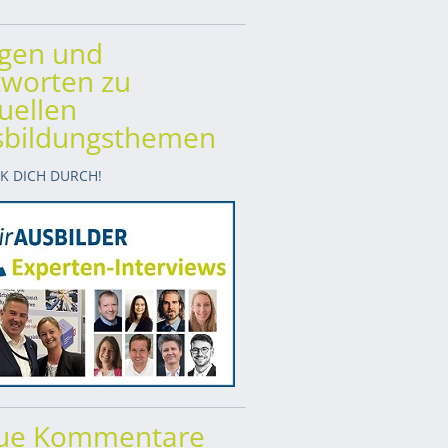
agen und
worten zu
uellen
sbildungsthemen
CK DICH DURCH!
ue Kommentare