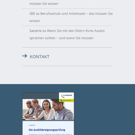
müssen Sie wissen
IZIE
zu
Berufsschule und Arbeitszeit – das müssen Sie
wissen
Sandrie
zu
Wann Sie mit den Eltern Ihres Azubis
sprechen sollten – und wann Sie müssen
KONTAKT