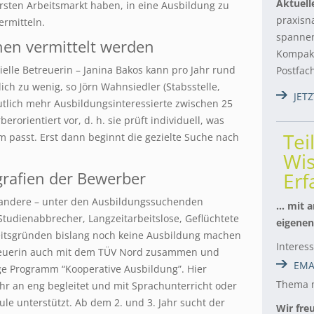
Aktuell
rsten Arbeitsmarkt haben, in eine Ausbildung zu
praxisn
ermitteln.
spannen
nen vermittelt werden
Kompakt
zielle Betreuerin – Janina Bakos kann pro Jahr rund
Postfac
lich zu wenig, so Jörn Wahnsiedler (Stabsstelle,
JET
utlich mehr Ausbildungsinteressierte zwischen 25
rorientiert vor, d. h. sie prüft individuell, was
Tei
m passt. Erst dann beginnt die gezielte Suche nach
Wis
grafien der Bewerber
Er
r andere – unter den Ausbildungssuchenden
… mit a
Studienabbrecher, Langzeitarbeitslose, Geflüchtete
eigenen
itsgründen bislang noch keine Ausbildung machen
Interes
treuerin auch mit dem TÜV Nord zusammen und
EMA
ige Programm “Kooperative Ausbildung”. Hier
Thema m
hr an eng begleitet und mit Sprachunterricht oder
le unterstützt. Ab dem 2. und 3. Jahr sucht der
Wir fre