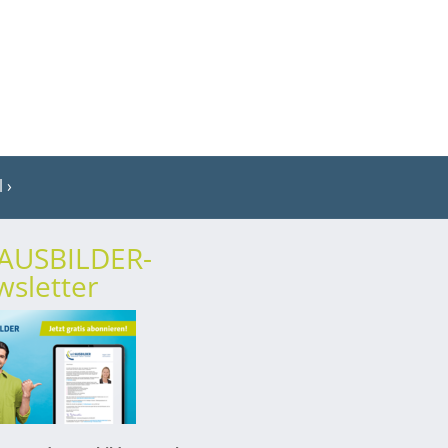
l
rAUSBILDER-
sletter