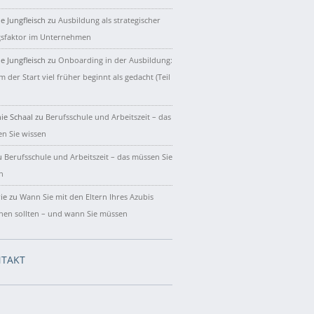
e Jungfleisch
zu
Ausbildung als strategischer
gsfaktor im Unternehmen
e Jungfleisch
zu
Onboarding in der Ausbildung:
 der Start viel früher beginnt als gedacht (Teil
ie Schaal
zu
Berufsschule und Arbeitszeit – das
n Sie wissen
u
Berufsschule und Arbeitszeit – das müssen Sie
n
ie
zu
Wann Sie mit den Eltern Ihres Azubis
hen sollten – und wann Sie müssen
TAKT