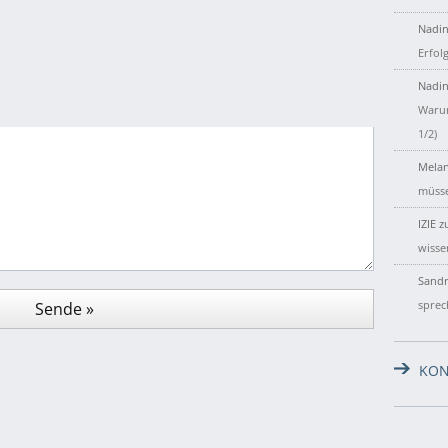
Nadin
Erfol
Nadin
Warum
1/2)
Melan
müsse
IZIE
z
wisse
Sandr
sprec
KON