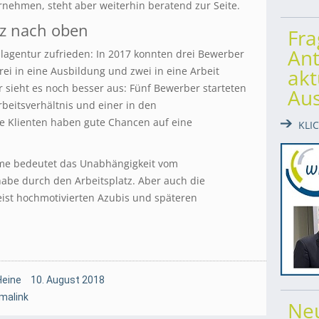
rnehmen, steht aber weiterhin beratend zur Seite.
z nach oben
Fr
Ant
ialagentur zufrieden: In 2017 konnten drei Bewerber
drei in eine Ausbildung und zwei in eine Arbeit
akt
r sieht es noch besser aus: Fünf Bewerber starteten
Au
rbeitsverhältnis und einer in den
re Klienten haben gute Chancen auf eine
KLI
me bedeutet das Unabhängigkeit vom
habe durch den Arbeitsplatz. Aber auch die
eist hochmotivierten Azubis und späteren
Heine
10. August 2018
malink
Ne