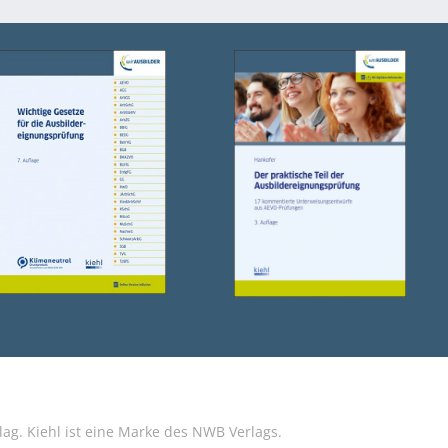
g. Kiehl ist eine Marke des NWB Verlags.