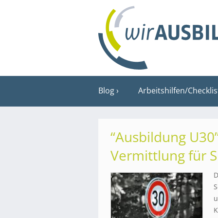
Blog
Arbeitshilfen/Checkli
“Ausbildung U30”
Vermittlung für S
D
S
u
K