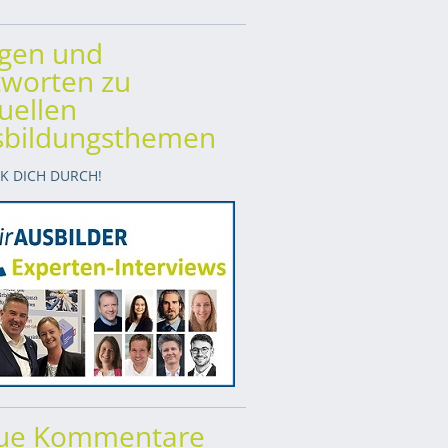
agen und
worten zu
uellen
sbildungsthemen
CK DICH DURCH!
ue Kommentare