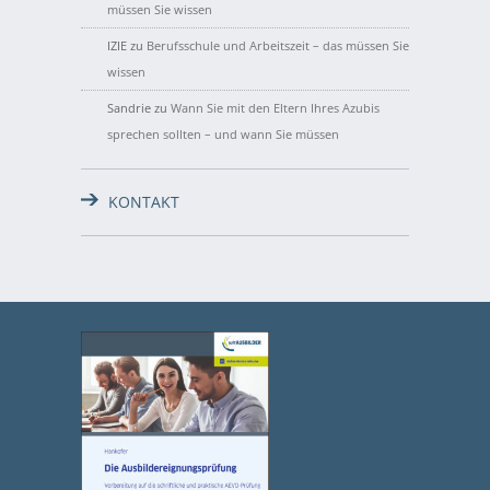
müssen Sie wissen
IZIE
zu
Berufsschule und Arbeitszeit – das müssen Sie
wissen
Sandrie
zu
Wann Sie mit den Eltern Ihres Azubis
sprechen sollten – und wann Sie müssen
KONTAKT