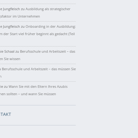
e Jungfleisch
zu
Ausbildung als strategischer
gsfaktor im Unternehmen
e Jungfleisch
zu
Onboarding in der Ausbildung:
 der Start viel früher beginnt als gedacht (Teil
ie Schaal
zu
Berufsschule und Arbeitszeit – das
n Sie wissen
u
Berufsschule und Arbeitszeit – das müssen Sie
n
ie
zu
Wann Sie mit den Eltern Ihres Azubis
hen sollten – und wann Sie müssen
TAKT