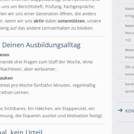
 uns um Berichtsheft, Prüfung, Fachgespräche,
Nadin
llen wir uns einer Generation öffnen, die anders
Erfol
nur, wenn wir uns
aktiv
dabei
unterstützen
, unsere
Nadin
rig auf das andere Lernverhalten zu bleiben.
Warum
1/2)
ür Deinen Ausbildungsalltag
Melan
lesen
müsse
nende drei Fragen zum Stoff der Woche, ohne
IZIE
z
s Nachlesen, aber wirksamer.
wisse
Pauken
Sandr
eimal pro Woche fünfzehn Minuten, regelmäßig
sprec
rathon-Lernen.
s Sichtbares. Ein Häkchen, ein Etappenziel, ein
KON
nnung, die Dopamin auslöst und Motivation festigt.
al, kein Urteil