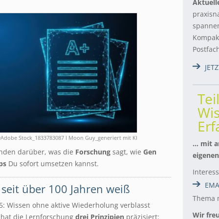
Aktuell
praxisn
spannen
Kompakt
Postfac
JET
Tei
Wis
Er
Adobe Stock_1833783087 I Moon Guy_generiert mit KI
… mit a
enden darüber, was die
Forschung
sagt, wie
Gen
eigenen
ps
Du sofort umsetzen kannst.
Interes
EMA
 seit über 100 Jahren weiß
Thema m
: Wissen ohne aktive Wiederholung verblasst
Wir fre
 hat die Lernforschung
drei Prinzipien
präzisiert: