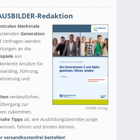
AUSBILDER-Redaktion
entralen Merkmale
rückenden
Generation
nd Umfragen werden
rtungen an die
ispiele
aus
konkrete Ansätze für
boarding, Führung,
alisierung und
chen
verdeutlichen,
Übergang zur
©NWB Verlag
hmen zukommen.
nahe Tipps
ab, wie Ausbildungsbetriebe junge
ewinnen, führen und binden können.
er versandkostenfrei bestellen!