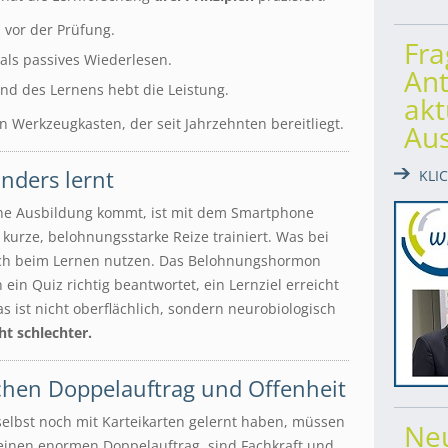
 vor der Prüfung.
Fr
 als passives Wiederlesen.
Ant
d des Lernens hebt die Leistung.
akt
in Werkzeugkasten, der seit Jahrzehnten bereitliegt.
Au
nders lernt
KLI
eine Ausbildung kommt, ist mit dem Smartphone
 kurze, belohnungsstarke Reize trainiert. Was bei
 auch beim Lernen nutzen. Das Belohnungshormon
ein Quiz richtig beantwortet, ein Lernziel erreicht
as ist nicht oberflächlich, sondern neurobiologisch
ht schlechter.
schen Doppelauftrag und Offenheit
selbst noch mit Karteikarten gelernt haben, müssen
Ne
einen enormen Doppelauftrag, sind Fachkraft und