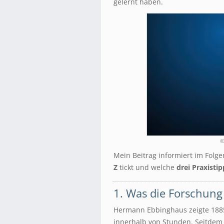
gelernt haben.
©
Mein Beitrag informiert im Folg
Z
tickt und welche
drei Praxistip
1. Was die Forschung
Hermann Ebbinghaus zeigte 1885
innerhalb von Stunden. Seitdem