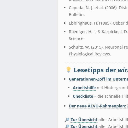
Cepeda, N. J. et al. (2006). Dis
Bulletin.
Ebbinghaus, H. (1885). Ueber 
Roediger, H. L. & Karpicke, J. 
Science.
Schultz, W. (2015). Neuronal r
Physiological Reviews.
Lesetipps der
wir
Generationen-Zoff im Unter
Arbeitshilfe
mit Hintergrund
Checkliste
– die schnelle Hil
Der neue AEVO-Rahmenplan: Z
.
Zur Übersicht
aller Arbeitshi
Zur Übersicht
aller Arbeitshi