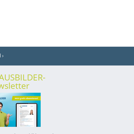
l
rAUSBILDER-
sletter