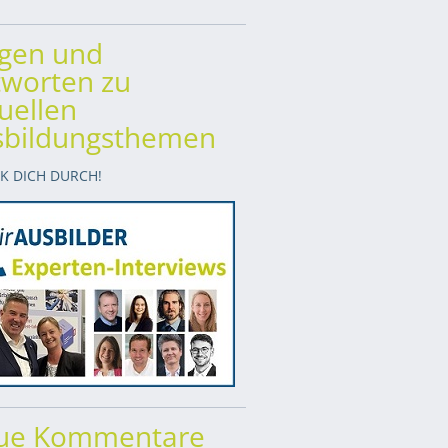
agen und
worten zu
uellen
sbildungsthemen
CK DICH DURCH!
ue Kommentare