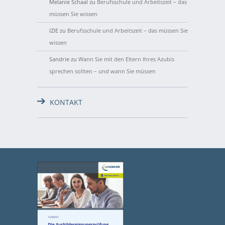
Melanie Schaal
zu
Berufsschule und Arbeitszeit – das
müssen Sie wissen
IZIE
zu
Berufsschule und Arbeitszeit – das müssen Sie
wissen
Sandrie
zu
Wann Sie mit den Eltern Ihres Azubis
sprechen sollten – und wann Sie müssen
KONTAKT