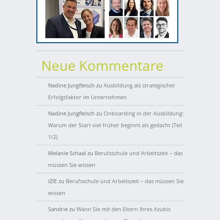
Neue Kommentare
Nadine Jungfleisch
zu
Ausbildung als strategischer
Erfolgsfaktor im Unternehmen
Nadine Jungfleisch
zu
Onboarding in der Ausbildung:
Warum der Start viel früher beginnt als gedacht (Teil
1/2)
Melanie Schaal
zu
Berufsschule und Arbeitszeit – das
müssen Sie wissen
IZIE
zu
Berufsschule und Arbeitszeit – das müssen Sie
wissen
Sandrie
zu
Wann Sie mit den Eltern Ihres Azubis