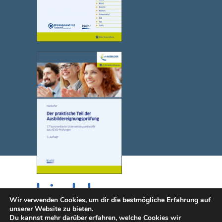
Wir verwenden Cookies, um dir die bestmögliche Erfahrung auf
unserer Website zu bieten.
Du kannst mehr darüber erfahren, welche Cookies wir
© 2025 NWB Verlag. Kiehl ist eine Marke des NWB Verlags.