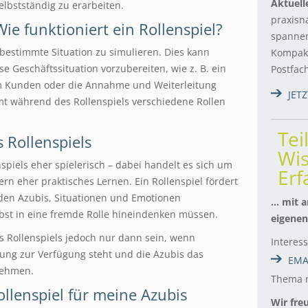
Aktuell
elbstständig zu erarbeiten.
praxisn
Wie funktioniert ein Rollenspiel?
spannen
 bestimmte Situation zu simulieren. Dies kann
Kompakt
se Geschäftssituation vorzubereiten, wie z. B. ein
Postfac
m Kunden oder die Annahme und Weiterleitung
JET
mt während des Rollenspiels verschiedene Rollen
Tei
s Rollenspiels
Wis
piels eher spielerisch – dabei handelt es sich um
Er
ern eher praktisches Lernen. Ein Rollenspiel fördert
 den Azubis, Situationen und Emotionen
… mit a
lbst in eine fremde Rolle hineindenken müssen.
eigenen
s Rollenspiels jedoch nur dann sein, wenn
Interes
ung zur Verfügung steht und die Azubis das
EMA
 nehmen.
Thema m
ollenspiel für meine Azubis
Wir fre