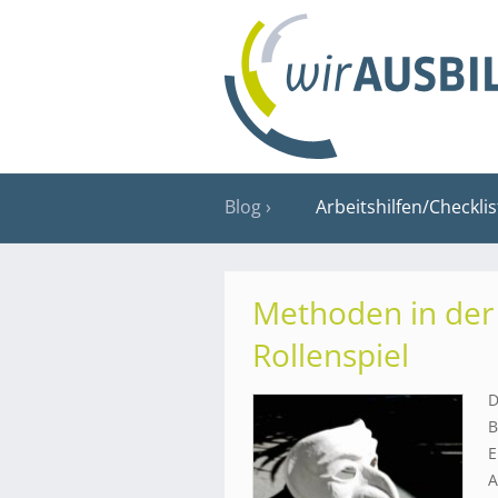
Blog
Arbeitshilfen/Checkli
Methoden in der
Rollenspiel
D
B
E
A