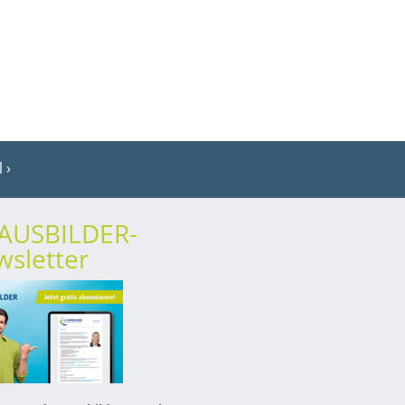
l
rAUSBILDER-
sletter