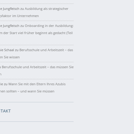
e Jungfleisch
zu
Ausbildung als strategischer
gsfaktor im Unternehmen
e Jungfleisch
zu
Onboarding in der Ausbildung:
 der Start viel früher beginnt als gedacht (Teil
ie Schaal
zu
Berufsschule und Arbeitszeit – das
n Sie wissen
u
Berufsschule und Arbeitszeit – das müssen Sie
n
ie
zu
Wann Sie mit den Eltern Ihres Azubis
hen sollten – und wann Sie müssen
TAKT