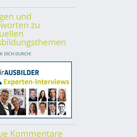
agen und
worten zu
uellen
sbildungsthemen
CK DICH DURCH!
ue Kommentare