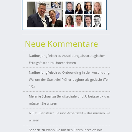
Neue Kommentare
Nadine Jungfleisch
zu
Ausbildung als strategischer
Erfolgsfaktor im Unternehmen
Nadine Jungfleisch
zu
Onboarding in der Ausbildung:
Warum der Start viel früher beginnt als gedacht (Teil
1/2)
Melanie Schaal
zu
Berufsschule und Arbeitszeit – das
müssen Sie wissen
IZIE
zu
Berufsschule und Arbeitszeit – das müssen Sie
wissen
Sandrie
zu
Wann Sie mit den Eltern Ihres Azubis