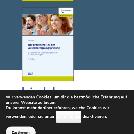
Wir verwenden Cookies, um dir die bestmögliche Erfahrung auf
unserer Website zu bieten.
Du kannst mehr darüber erfahren, welche Cookies wir
© 2025 NWB Verlag. Kiehl ist eine Marke des NWB Verlags.
verwenden, oder sie unter
Einstellungen
deaktivieren.
Kontakt
|
Impressum
|
Datenschutz
|
Erklärung zur
Barrierefreiheit (diese Seite wird i.S.d.
Zustimmen
Barrierefreiheit überarbeitet)