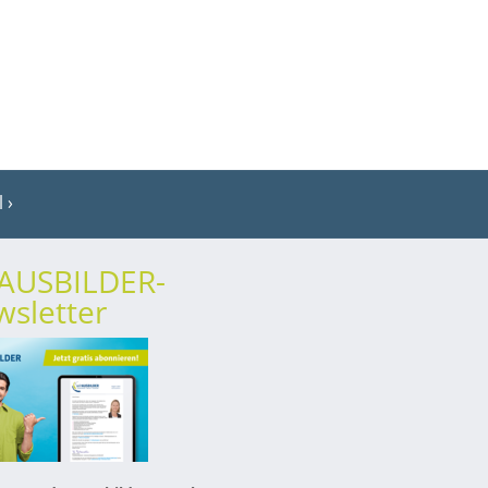
l
rAUSBILDER-
sletter