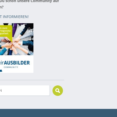
 Du schon unsere Community auf
n?
ZT INFORMIEREN!