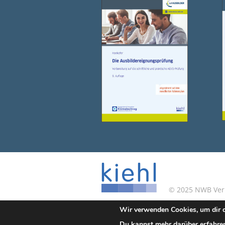
© 2025 NWB Verla
Wir verwenden Cookies, um dir d
Kontakt
|
Impressum
Du kannst mehr darüber erfahren