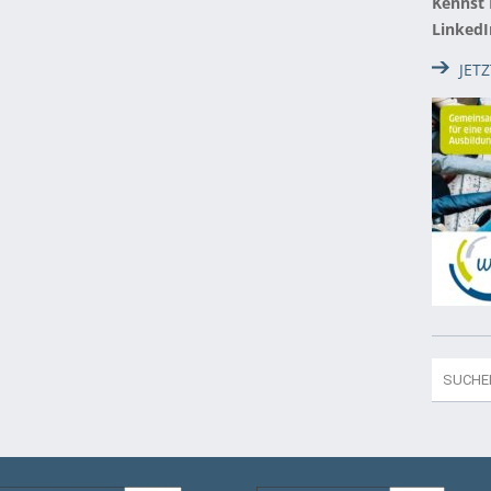
Kennst
LinkedI
JET