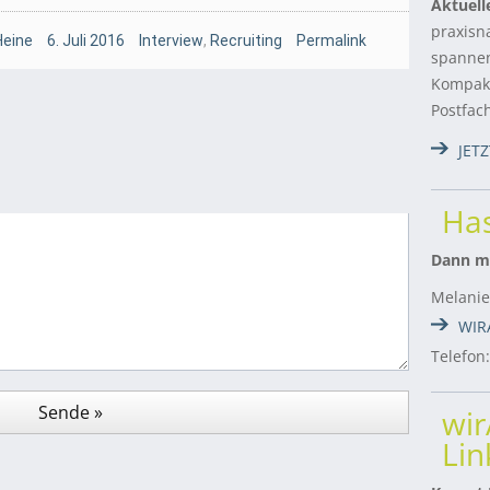
Aktuell
praxisn
Heine
6. Juli 2016
Interview
,
Recruiting
Permalink
spannen
Kompakt
Postfac
JET
Has
Dann me
Melanie
WIR
Telefon
wi
Lin