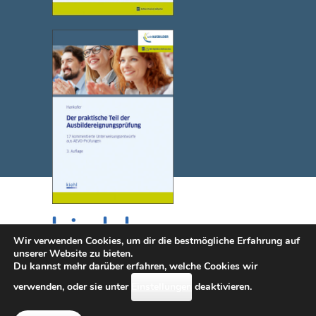
Wir verwenden Cookies, um dir die bestmögliche Erfahrung auf
unserer Website zu bieten.
Du kannst mehr darüber erfahren, welche Cookies wir
© 2025 NWB Verlag. Kiehl ist eine Marke des NWB Verlags.
verwenden, oder sie unter
Einstellungen
deaktivieren.
Kontakt
|
Impressum
|
Datenschutz
|
Erklärung zur
Barrierefreiheit (diese Seite wird i.S.d.