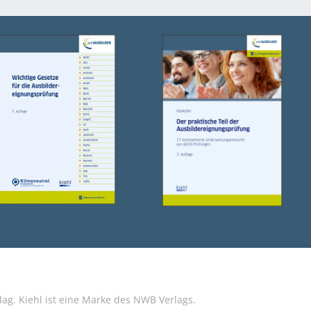
g. Kiehl ist eine Marke des NWB Verlags.