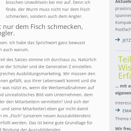
Aktuell
bisschen Unwohlsein bei mir auf. Denn ich
praxisn
finde, der Wurm muss nicht nur dem Fisch
spannen
schmecken, sondern auch
dem Angler.
Kompakt
 nur dem Fisch schmecken,
Postfac
gler.
JET
lesen. Ich habe das Sprichwort ganz bewusst
en auch warum.
Tei
Teil des Satzes stimme ich durchaus zu. Natürlich
Wis
e der Schüler und die Generation Z einstellen.
Er
olgreiches Ausbildungsmarketing. Wir müssen den
hnen gefällt, aus ihrer Lebenswelt kommt und die
… mit a
er was nützt es, wenn die Werbemaßnahmen auf
eigenen
 und unrealistisches Bild vom Unternehmen, dem
er den Mitarbeitern vermitteln? Und sich der
Interes
 und seine Mitarbeiter) eben gar nicht damit
EMA
en im „Fisch“ (unserem neuen Auszubildenden)
Thema m
rfüllt werden. Das ist keine gute Grundlage für
Wir fre
nd Bindung der Auszubildenden.