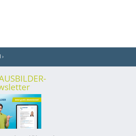
l
rAUSBILDER-
sletter