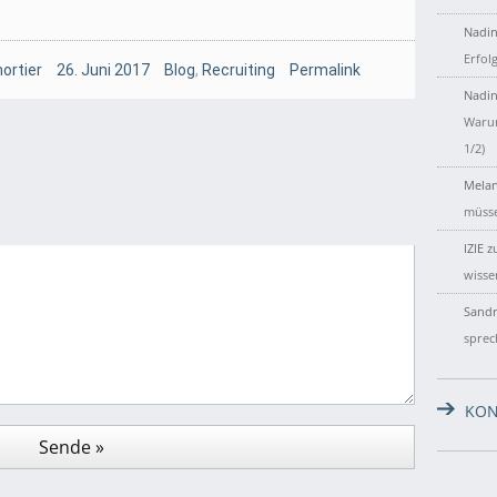
Nadin
Erfol
ortier
26. Juni 2017
Blog
,
Recruiting
Permalink
Nadin
Warum
1/2)
Melan
müsse
IZIE
z
wisse
Sandr
sprec
KON