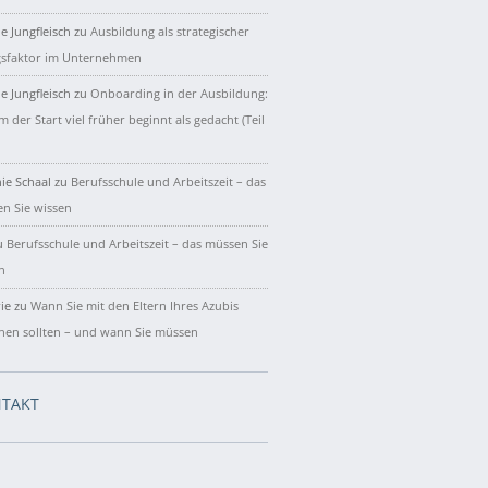
e Jungfleisch
zu
Ausbildung als strategischer
gsfaktor im Unternehmen
e Jungfleisch
zu
Onboarding in der Ausbildung:
 der Start viel früher beginnt als gedacht (Teil
ie Schaal
zu
Berufsschule und Arbeitszeit – das
n Sie wissen
u
Berufsschule und Arbeitszeit – das müssen Sie
n
ie
zu
Wann Sie mit den Eltern Ihres Azubis
hen sollten – und wann Sie müssen
TAKT