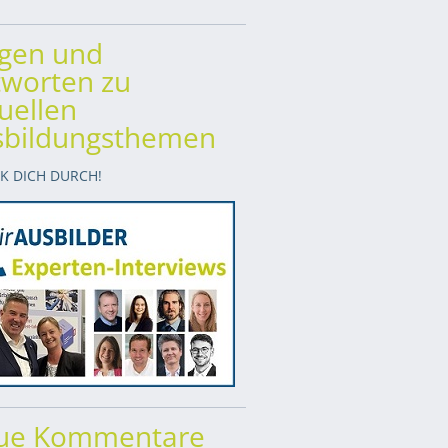
agen und
worten zu
uellen
sbildungsthemen
CK DICH DURCH!
ue Kommentare