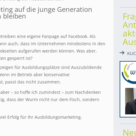
ing auf die junge Generation
Fr
h bleiben
Ant
akt
treiben eine eigene Fanpage auf Facebook. Als
Au
dann auch, dass im Unternehmen mindestens in den
ookseiten aufgerufen werden können. Was aber,
KLI
ten gesperrt ist?
eigen für Ausbildungsplätze sind Auszubildende
 Wenn im Betrieb aber konservative
st, passt das nicht zusammen.
ie aber – so hoffe ich zumindest – zum Nachdenken
tig, dass der Wurm nicht nur dem Fisch, sondern
iel Erfolg für Ihr Ausbildungsmarketing.
Ne