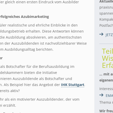
Aktuell
ler gleich einen ersten Eindruck vom Ausbilder
praxisn
spannen
erfolgreiches Azubimarketing
Kompakt
hüler
realistische und ehrliche Einblicke in den
Postfac
ldungsbetrieb erhalten. Diese Antworten können
JET
die Ausbildung absolvieren, am authentischsten
en der Auszubildenden ist nachvollziehbarer Weise
Tei
m Ausbildungsalltag berichten.
Wis
er
Er
als Botschafter für die Berufsausbildung im
ndelskammern bieten die Initiative
… mit a
ainieren Auszubildende als Botschafter und
eigenen
n. Als Beispiel hier das Angebot der
IHK Stuttgart
.
Interes
ereits aktiv?
EMA
hr als ein motivierter Auszubildender, der vom
Thema m
i erzählt.
Wir fre