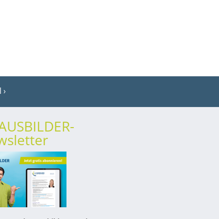
l
rAUSBILDER-
sletter