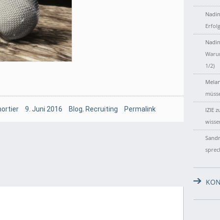
Nadin
Erfol
Nadin
Warum
1/2)
Melan
müsse
ortier
9. Juni 2016
Blog
,
Recruiting
Permalink
IZIE
z
wisse
Sandr
sprec
KON