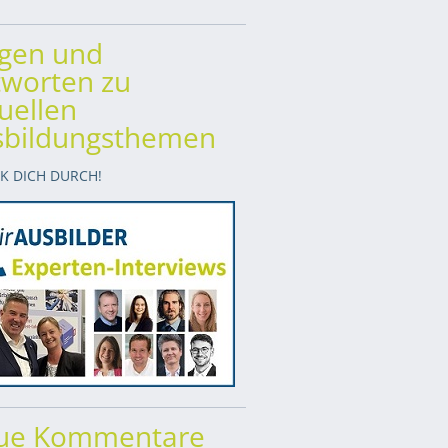
agen und
worten zu
uellen
sbildungsthemen
CK DICH DURCH!
ue Kommentare