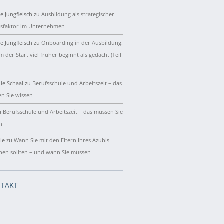
e Jungfleisch
zu
Ausbildung als strategischer
gsfaktor im Unternehmen
e Jungfleisch
zu
Onboarding in der Ausbildung:
 der Start viel früher beginnt als gedacht (Teil
ie Schaal
zu
Berufsschule und Arbeitszeit – das
n Sie wissen
u
Berufsschule und Arbeitszeit – das müssen Sie
n
ie
zu
Wann Sie mit den Eltern Ihres Azubis
hen sollten – und wann Sie müssen
TAKT