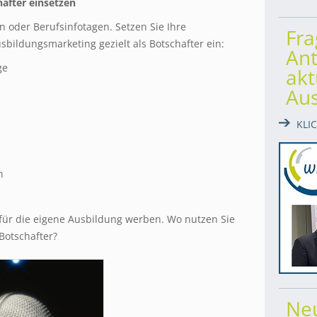
hafter einsetzen
n oder Berufsinfotagen. Setzen Sie Ihre
Fr
ildungsmarketing gezielt als Botschafter ein:
Ant
ge
akt
Au
KLI
n
für die eigene Ausbildung werben. Wo nutzen Sie
Botschafter?
Ne