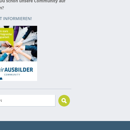
 Du schon unsere Community auf
n?
ZT INFORMIEREN!