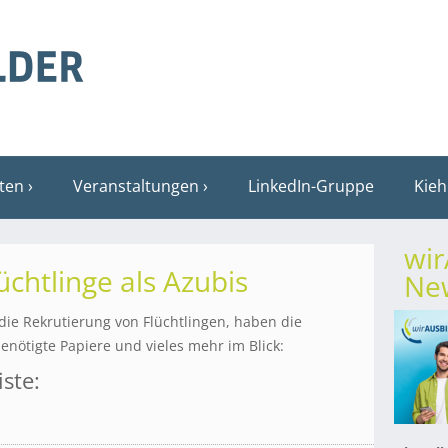
sten
Veranstaltungen
LinkedIn-Gruppe
Kieh
wi
lüchtlinge als Azubis
New
 die Rekrutierung von Flüchtlingen, haben die
enötigte Papiere und vieles mehr im Blick:
ste: