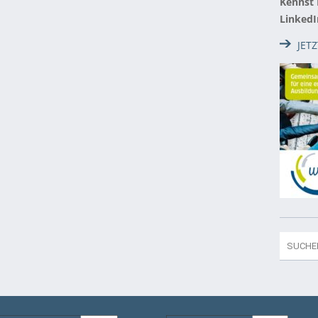
Kennst
LinkedI
JET