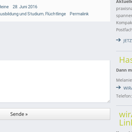
Aktuell
Heine
28. Juni 2016
praxisn
Ausbildung und Studium
,
Flüchtlinge
Permalink
spannen
Kompakt
Postfac
JET
Has
Dann me
Melanie
WIR
Telefon
wi
Lin