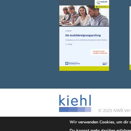
© 2025 NWB Verla
Wir verwenden Cookies, um dir d
Kontakt
|
Impressum
Du kannst mehr darüber erfahren