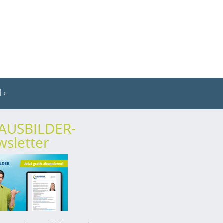
l
rAUSBILDER-
sletter