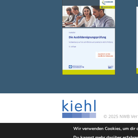
© 2025 NWB Verla
Wir verwenden Cookies, um dir d
Kontakt
|
Impressum
Du kannst mehr darüber erfahren