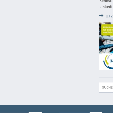
Kennst
LinkedI
JET