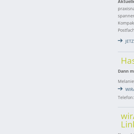
Aktuell
praxisn
spannen
Kompakt
Postfac
JET
Has
Dann me
Melanie
WIR
Telefon
wi
Lin