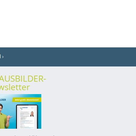
l
rAUSBILDER-
sletter