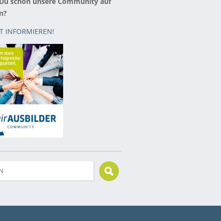
 Du schon unsere Community auf
n?
ZT INFORMIEREN!