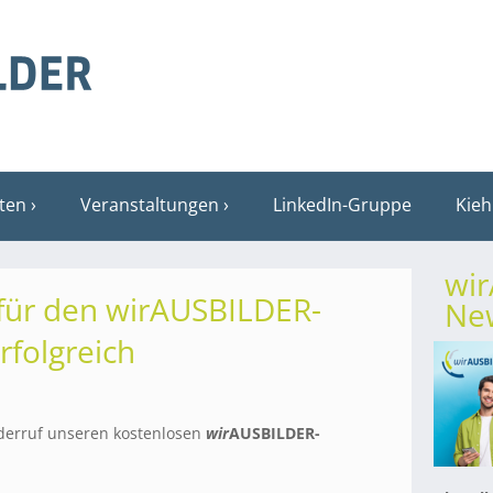
sten
Veranstaltungen
LinkedIn-Gruppe
Kieh
wi
für den wirAUSBILDER-
New
rfolgreich
Widerruf unseren kostenlosen
wir
AUSBILDER-