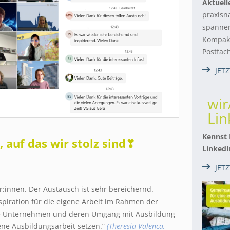
Aktuell
praxisn
spannen
Kompakt
Postfac
JET
wi
Lin
.
Kennst
 auf das wir stolz sind❣
LinkedI
JET
r:innen. Der Austausch ist sehr bereichernd.
spiration für die eigene Arbeit im Rahmen der
ere Unternehmen und deren Umgang mit Ausbildung
ene Ausbildungsarbeit setzen.”
(Theresia Valenca,