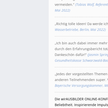
vermeiden.“
(Tobias Wolf, Referen
Mai 2022)
„Richtig tolle Ideen! Da werde ic
Wasserbetriebe, Berlin, Mai 2022)
„Ich bin auch dabei immer mehr 
durch den Erfahrungsbericht total
Dankeschön dafür!“
(Jasmin Spri
Gesundheitskasse Schwarzwald-Baa
„Jedes der vorgestellten Themen
anderen Teilnehmenden super. Vi
Bayerische Versorgungskammer, M
Die
wir
AUSBILDER ONLINE-KONFERE
Beliebtheit. Inspirierende Impu