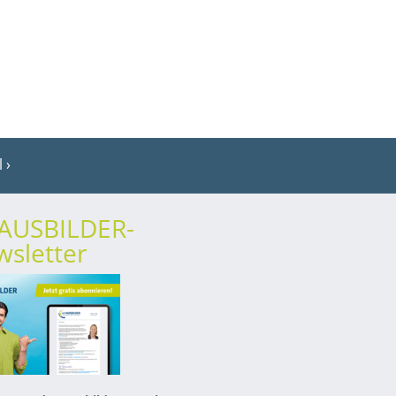
l
rAUSBILDER-
sletter