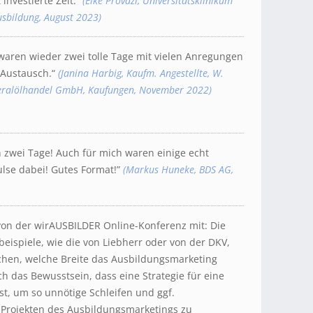
investierte Zeit.“
(Elke Provazi, Universitätsklinikum
Ausbildung, August 2023)
waren wieder zwei tolle Tage mit vielen Anregungen
 Austausch.“
(Janina Harbig, Kaufm. Angestellte, W.
eralölhandel GmbH, Kaufungen, November 2022)
 zwei Tage! Auch für mich waren einige echt
lse dabei! Gutes Format!”
(Markus Huneke, BDS AG,
on der wirAUSBILDER Online-Konferenz mit: Die
beispiele, wie die von Liebherr oder von der DKV,
ichen, welche Breite das Ausbildungsmarketing
h das Bewusstsein, dass eine Strategie für eine
ist, um so unnötige Schleifen und ggf.
 Projekten des Ausbildungsmarketings zu