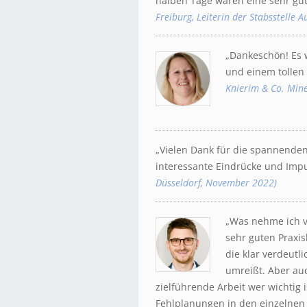
halben Tage waren eine sehr gut 
Freiburg, Leiterin der Stabsstelle 
„Dankeschön! Es 
und einem tollen
Knierim & Co. Min
„Vielen Dank für die spannenden
interessante Eindrücke und Impu
Düsseldorf, November 2022)
„Was nehme ich v
sehr guten Praxis
die klar verdeutl
umreißt. Aber auc
zielführende Arbeit wer wichtig 
Fehlplanungen in den einzelnen