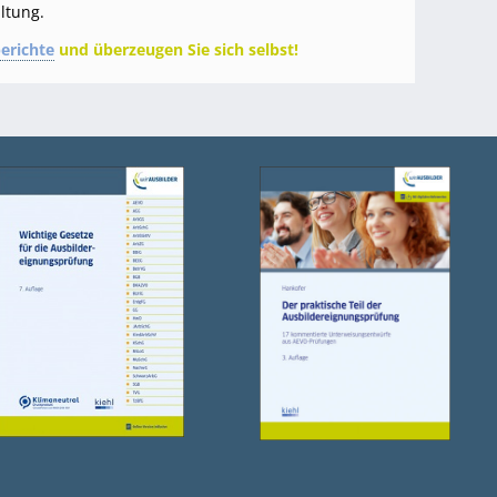
altung.
erichte
und überzeugen Sie sich selbst!