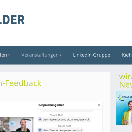
sten
Veranstaltungen
LinkedIn-Gruppe
Kieh
wi
n-Feedback
New