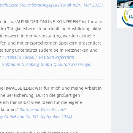
ittelhessen Steuerberatungsgesellschaft mbH, Mai 2025)
n der
wir
AUSBILDER ONLINE-KONFERENZ ist für alle
im Tätigkeitsbereich betriebliche Ausbildung aktiv
lenswert. In der Veranstaltung werden aktuelle
fen und mit entsprechenden Speakern präsentiert
staltung unterstützt zudem beim Netzwerken und
n!”
(Isabella Cardelli, Position Referentin
n Hoffmann Nürnberg GmbH Qualitätswerkzeuge,
bei
wir
AUSBILDER war für mich und meine Arbeit in
ine Bereicherung. Durch die großartigen
 ich mir selbst viele Ideen für die eigene
 können.“
(Katharina Waechter, HR-
ny GmbH und Co. KG,
September
2024)