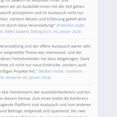
ung mit Gewinn für Ausbilder:innen und
enn wir als Ausbilder:innen mit der Zeit gehen,
ukunft antizipieren und im Austausch nicht nur
ehen, sondern Wissen und Erfahrung geteilt wird,
innt durch diese Veranstaltung!“
(Franziska Läufer,
l, Edeka Südwest Stiftung & Co. KG, Januar 2024)
Veranstaltung und der offene Austausch waren sehr
es vorgestellte Thema war interessant, und der
nderen Teilnehmenden hat dazu beigetragen. Dank
ehme ich nicht nur neue Eindrücke, sondern auch
nftigen Projekte mit.“
(Michael Vollak, Teamleiter
he Salzwerke AG, Januar 2024)
te Mal Teilnehmerin der Ausbilderkonferenz und bin
von diesem Format. Zum einen bietet die Konferenz
rragende Plattform zum Austausch und zum anderen
und Beiträge zeitgemäß und spannend. Die zwei