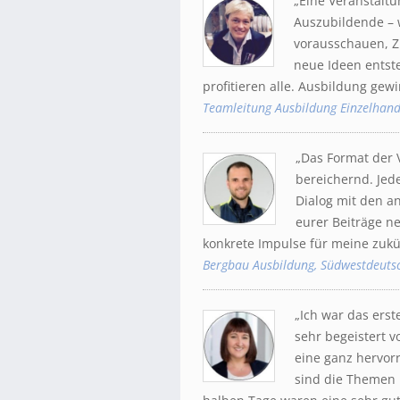
„Eine Veranstalt
Auszubildende – w
vorausschauen, Z
neue Ideen entst
profitieren alle. Ausbildung gew
Teamleitung Ausbildung Einzelhande
„Das Format der 
bereichernd. Jed
Dialog mit den a
eurer Beiträge n
konkrete Impulse für meine zukü
Bergbau Ausbildung, Südwestdeutsc
„Ich war das ers
sehr begeistert 
eine ganz hervo
sind die Themen 