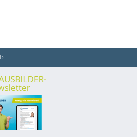
l
rAUSBILDER-
sletter