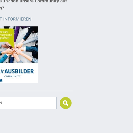
 Du schon unsere Community auf
n?
ZT INFORMIEREN!