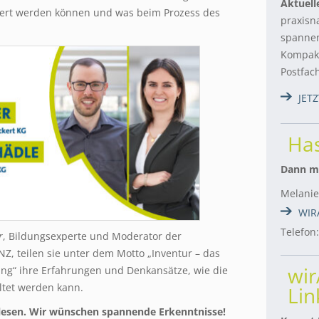
Aktuell
iert werden können und was beim Prozess des
praxisn
spannen
Kompakt
Postfac
JET
Has
Dann me
Melanie
WIR
Telefon
r
, Bildungsexperte und Moderator der
 teilen sie unter dem Motto „Inventur – das
wi
ng“ ihre Erfahrungen und Denkansätze, wie die
ltet werden kann.
Lin
w lesen. Wir wünschen spannende Erkenntnisse!